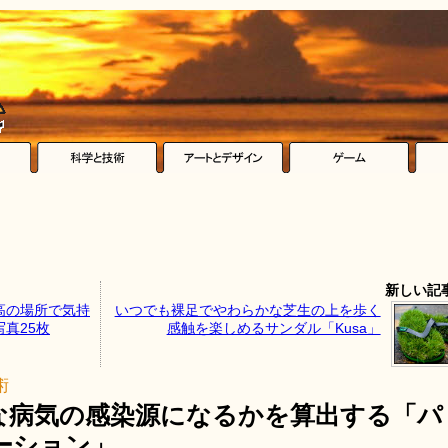
新しい記
高の場所で気持
いつでも裸足でやわらかな芝生の上を歩く
真25枚
感触を楽しめるサンダル「Kusa」
術
な病気の感染源になるかを算出する「パ
ーション」