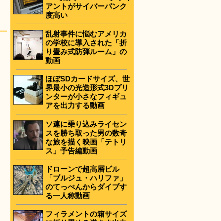
アントがサイバーパンク
度高い
乱射事件に悩むアメリカ
の学校に導入された「折
り畳み式防弾ルーム」の
動画
ほぼSDカードサイズ、世
界最小の光造形式3Dプリ
ンターが小さなフィギュ
アを出力する動画
ソ連に乗り込みライセン
スを勝ち取った男の数奇
な旅を描く映画「テトリ
ス」予告編動画
ドローンで超高層ビル
「ブルジュ・ハリファ」
のてっぺんからダイブす
る一人称動画
フィラメントの箱サイズ