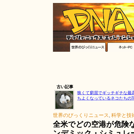
古い記事
狭くて窮屈でギッチギチな最
ちよくなっているネコたちの写
世界のびっくりニュース
科学と技
,
全米でどの空港が危険
ンデミック・シミュレ