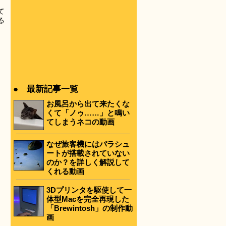
ま
て
る
● 最新記事一覧
お風呂から出て来たくな
くて「ノゥ……」と鳴い
てしまうネコの動画
なぜ旅客機にはパラシュ
ートが搭載されていない
のか？を詳しく解説して
くれる動画
3Dプリンタを駆使して一
体型Macを完全再現した
「Brewintosh」の制作動
画