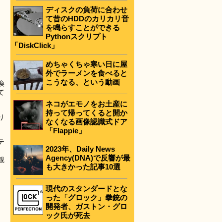
ディスクの負荷に合わせ
て昔のHDDのカリカリ音
を鳴らすことができる
Pythonスクリプト
「DiskClick」
めちゃくちゃ寒い日に屋
外でラーメンを食べると
こうなる、という動画
換
て
ネコがエモノをお土産に
持って帰ってくると開か
り
なくなる画像認識式ドア
「Flappie」
テ
2023年、Daily News
Agency(DNA)で反響が最
観
も大きかった記事10選
現代のスタンダードとな
った「グロック」拳銃の
開発者、ガストン・グロ
ック氏が死去