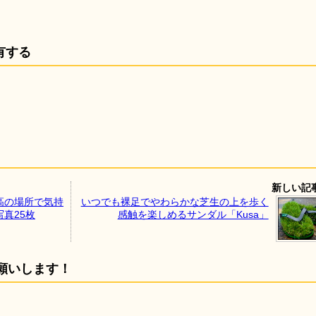
有する
新しい記
高の場所で気持
いつでも裸足でやわらかな芝生の上を歩く
真25枚
感触を楽しめるサンダル「Kusa」
願いします！