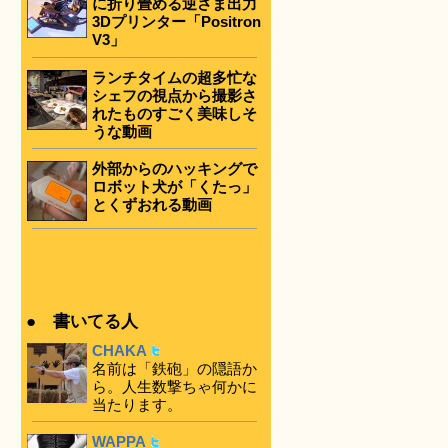
に折り畳める逆さま出力
3Dプリンター「Positron
V3」
ランチタイムの超多忙な
シェフの視点から撮影さ
れたものすごく美味しそ
うな動画
外部からのハッキングで
ロボット犬が「くたっ」
とくずおれる動画
● 書いてる人
CHAKA
名前は「鉄砲」の隠語か
ら。人生数撃ちゃ何かに
当たります。
WAPPA