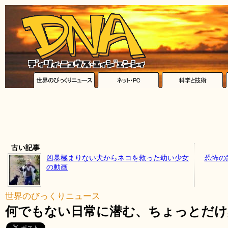
古い記事
凶暴極まりない犬からネコを救った幼い少女
恐怖の
の動画
世界のびっくりニュース
何でもない日常に潜む、ちょっとだけ