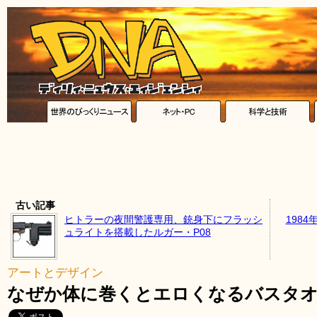
古い記事
ヒトラーの夜間警護専用、銃身下にフラッシ
1984
ュライトを搭載したルガー・P08
アートとデザイン
なぜか体に巻くとエロくなるバスタオル「Ce