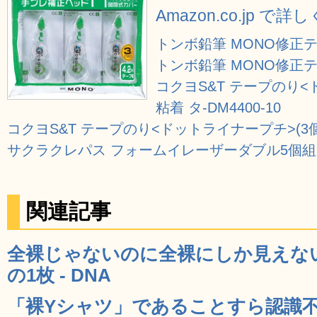
Amazon.co.jp で詳
トンボ鉛筆 MONO修正テー
トンボ鉛筆 MONO修正テー
コクヨS&T テープのり<
粘着 タ-DM4400-10
コクヨS&T テープのり<ドットライナープチ>(3個パッ
サクラクレパス フォームイレーザーダブル5個組 RF
関連記事
全裸じゃないのに全裸にしか見えな
の1枚 - DNA
「裸Yシャツ」であることすら認識