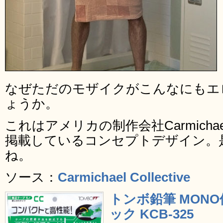
なぜただのモザイクがこんなにもエ
ょうか。
これはアメリカの制作会社Carmichael
掲載しているコンセプトデザイン。
ね。
ソース：
Carmichael Collective
トンボ鉛筆 MONO
ック KCB-325