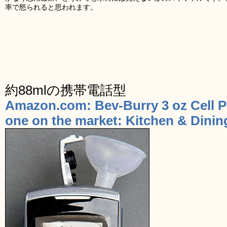
率で怒られると思われます。
約88mlの携帯電話型
Amazon.com: Bev-Burry 3 oz Cell P
one on the market: Kitchen & Dinin