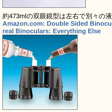
約473mlの双眼鏡型は左右で別々の
Amazon.com: Double Sided Binocula
real Binoculars: Everything Else