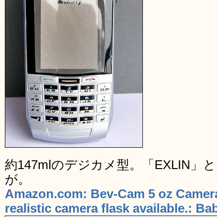
約147mlのデジカメ型。「EXLIN
が。
Amazon.com: Bev-Cam 5 oz Camera
realistic camera flask available.: Ba