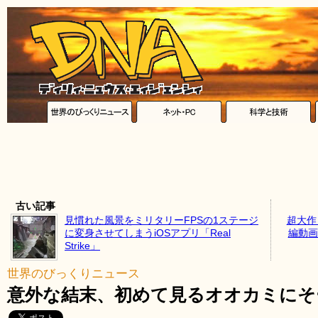
古い記事
見慣れた風景をミリタリーFPSの1ステージ
超大作「C
に変身させてしまうiOSアプリ「Real
編動画
Strike」
世界のびっくりニュース
意外な結末、初めて見るオオカミにそ