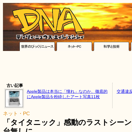
古い記事
Apple製品は本当に「憧れ」なのか、徹底的
交通違
にApple製品を粉砕したアート写真11枚
ネット・PC
「タイタニック」感動のラストシーン
台無しに