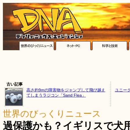
古い記事
高さ約9mの障害物をジャンプして飛び越え
ユニー
てしまうラジコン「Sand Flea」
世界のびっくりニュース
過保護かも？イギリスで犬