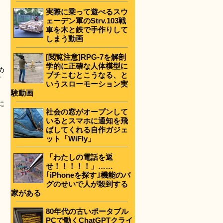
実際に乗って遊べるスウ
ェーデン軍のStrv.103戦
車を木と鉄で手作りして
しまう動画
[閲覧注意]RPG-7を解剖
学的に正確な人体模型に
め
ブチこむとこうなる、と
方
いうスローモーション実
験動画
に
社会の窓がオープンして
いるとスマホに通知を飛
ばしてくれる自作ガジェ
ット「WiFly」
「わたしの電話を返
せ！！！！！」……
｢iPhoneを探す｣機能のバ
グのせいで人が殺到する
家がある
80年代の古いポータブル
PCで動くChatGPTクライ