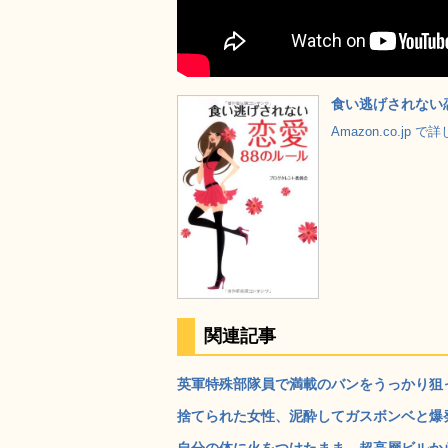
食い逃げされない
Amazon.co.jp 
関連記事
英軍特殊部隊員で満載のバンをうっかり狙っ
捨てられた女性、泥酔してガスボンベと爆発
自分の体に火をつけたまま、超高層ビルか