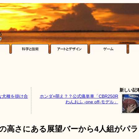
新しい記
な犬種を掛け合
ホンダ×萌え？？公式痛単車「CBR250R
わんおふ -one off-モデル」
mの高さにある展望バーから4人組がパラ