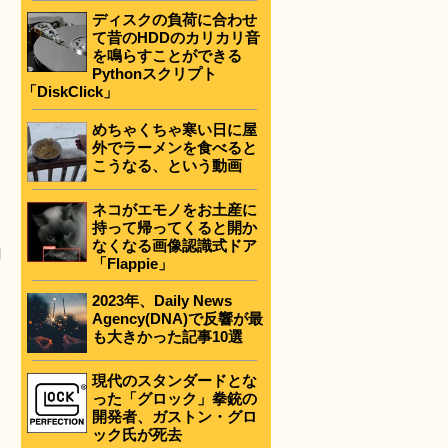
ディスクの負荷に合わせ
て昔のHDDのカリカリ音
を鳴らすことができる
Pythonスクリプト
「DiskClick」
めちゃくちゃ寒い日に屋
外でラーメンを食べると
こうなる、という動画
ネコがエモノをお土産に
持って帰ってくると開か
なくなる画像認識式ドア
目
「Flappie」
2023年、Daily News
Agency(DNA)で反響が最
も大きかった記事10選
現代のスタンダードとな
った「グロック」拳銃の
開発者、ガストン・グロ
ック氏が死去