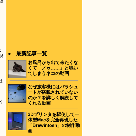
隠
ス
● 最新記事一覧
現
お風呂から出て来たくな
くて「ノゥ……」と鳴い
てしまうネコの動画
は
なぜ旅客機にはパラシュ
ートが搭載されていない
のか？を詳しく解説して
く
くれる動画
3Dプリンタを駆使して一
体型Macを完全再現した
「Brewintosh」の制作動
画