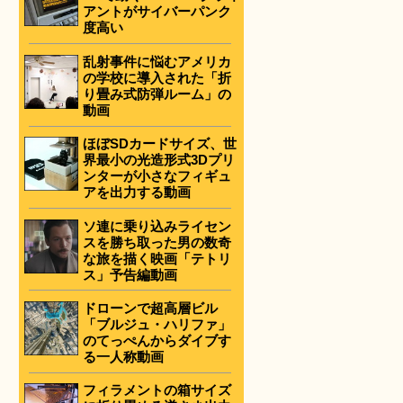
アントがサイバーパンク
度高い
乱射事件に悩むアメリカ
の学校に導入された「折
り畳み式防弾ルーム」の
動画
ほぼSDカードサイズ、世
界最小の光造形式3Dプリ
ンターが小さなフィギュ
アを出力する動画
ソ連に乗り込みライセン
スを勝ち取った男の数奇
な旅を描く映画「テトリ
ス」予告編動画
ドローンで超高層ビル
「ブルジュ・ハリファ」
のてっぺんからダイブす
る一人称動画
フィラメントの箱サイズ