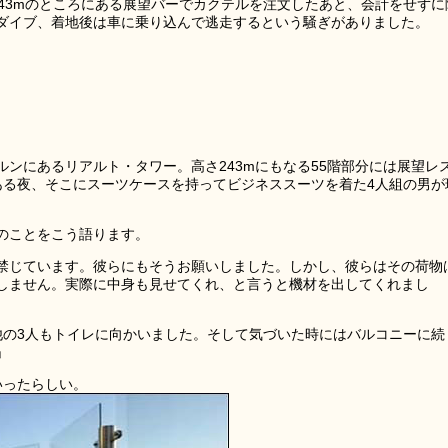
43mのところにある展望バーでカクテルを注文したあと、会計をせずに
ダイブ、着地後は車に乗り込んで逃走するという騒ぎがありました。
ンにあるリアルト・タワー。高さ243mにもなる55階部分には展望レ
ですがある夜、そこにスーツケースを持ってビジネススーツを着た4人組の男が
のことをこう語ります。
禁じています。彼らにもそうお願いしました。しかし、彼らはその荷物
しません。実際に中身も見せてくれ、と言うと機材を出してくれまし
他の3人もトイレに向かいました。そして気づいた時にはバルコニーに続
」
いったらしい。