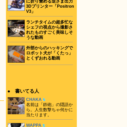
に折り畳める逆さま出力
3Dプリンター「Positron
V3」
ランチタイムの超多忙な
シェフの視点から撮影さ
れたものすごく美味しそ
うな動画
外部からのハッキングで
ロボット犬が「くたっ」
とくずおれる動画
● 書いてる人
CHAKA
名前は「鉄砲」の隠語か
ら。人生数撃ちゃ何かに
当たります。
WAPPA
-