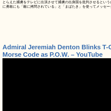
とらえた捕虜をテレビに出演させて捕虜の出身国を批判させるという
に勇敢にも「敵に拷問されている」と「まばたき」を使ってメッセー
Admiral Jeremiah Denton Blinks T-
Morse Code as P.O.W. – YouTube