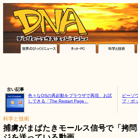
古い記事
色々なOSの再起動をブラウザで再現、お試
ビーゾ
しできる「The Restart Page」
プ・ボ
科学と技術
捕虜がまばたきモールス信号で「拷問
ジを送っている動画