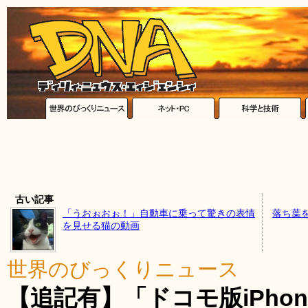
古い記事
「うおぉおぉ！」自動車に乗って驚きの表情
落ち葉
を見せる猫の動画
世界のびっくりニュース
【追記有】「ドコモ版iPhon