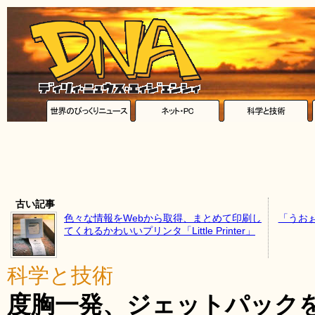
古い記事
色々な情報をWebから取得、まとめて印刷し
「うお
てくれるかわいいプリンタ「Little Printer」
科学と技術
度胸一発、ジェットパック