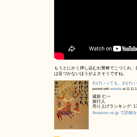
もうとにかく押し込むわ警棒でこづくわ、
は近づかないほうがよさそうですね。
わけいっても、わけい
posted with
amazlet
at 11.11.1
蔵前 仁一
旅行人
売り上げランキング: 17
Amazon.co.jp で詳