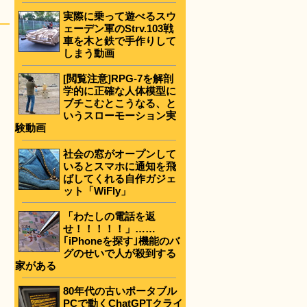
実際に乗って遊べるスウ
ェーデン軍のStrv.103戦
車を木と鉄で手作りして
しまう動画
[閲覧注意]RPG-7を解剖
学的に正確な人体模型に
ブチこむとこうなる、と
いうスローモーション実
験動画
社会の窓がオープンして
いるとスマホに通知を飛
ばしてくれる自作ガジェ
ット「WiFly」
「わたしの電話を返
せ！！！！！」……
｢iPhoneを探す｣機能のバ
グのせいで人が殺到する
家がある
80年代の古いポータブル
PCで動くChatGPTクライ