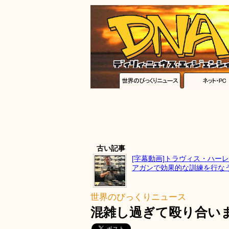
古い記事
[字幕動画]トラヴィス・ハー
アガンで効果的な訓練を行な
世界のびっくりニュース
混雑し過ぎて殴り合い