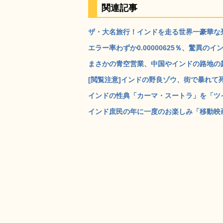
関連記事
ザ・大名旅行！インドを走る世界一豪華な列車「マハ
エラー率わずか0.00000625％、驚異の
まさかの青空営業、中国やインドの路地の露天
[閲覧注意]インドの野良ゾウ、街で暴れて死傷
インドの性典「カーマ・スートラ」を「ツイスタ
インド庶民の年に一度のお楽しみ「移動映画館