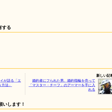
有する
新しい記
レイが語る「エ
婚約者にフられた男、婚約指輪を売って
う方法」
「マスター・チーフ」のアーマーを手に入
れる
願いします！