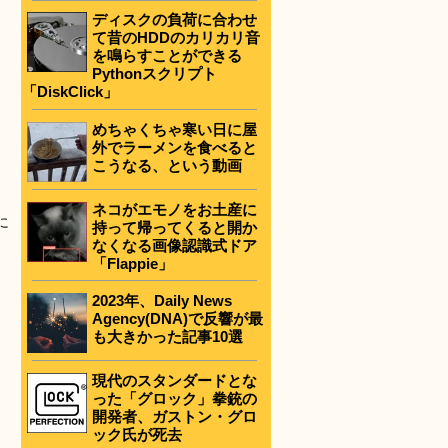
ディスクの負荷に合わせ
て昔のHDDのカリカリ音
を鳴らすことができる
Pythonスクリプト
「DiskClick」
めちゃくちゃ寒い日に屋
外でラーメンを食べると
こうなる、という動画
ネコがエモノをお土産に
に
持って帰ってくると開か
なくなる画像認識式ドア
「Flappie」
2023年、Daily News
Agency(DNA)で反響が最
も大きかった記事10選
現代のスタンダードとな
った「グロック」拳銃の
開発者、ガストン・グロ
ック氏が死去