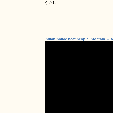
うです。
Indian police beat people into train. –