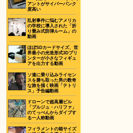
アントがサイバーパンク
度高い
乱射事件に悩むアメリカ
の学校に導入された「折
り畳み式防弾ルーム」の
動画
ほぼSDカードサイズ、世
界最小の光造形式3Dプリ
ンターが小さなフィギュ
アを出力する動画
ソ連に乗り込みライセン
スを勝ち取った男の数奇
な旅を描く映画「テトリ
ス」予告編動画
ドローンで超高層ビル
「ブルジュ・ハリファ」
のてっぺんからダイブす
る一人称動画
フィラメントの箱サイズ