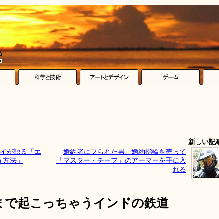
新しい記
レイが語る「エ
婚約者にフられた男、婚約指輪を売って
う方法」
「マスター・チーフ」のアーマーを手に入
れる
まで起こっちゃうインドの鉄道