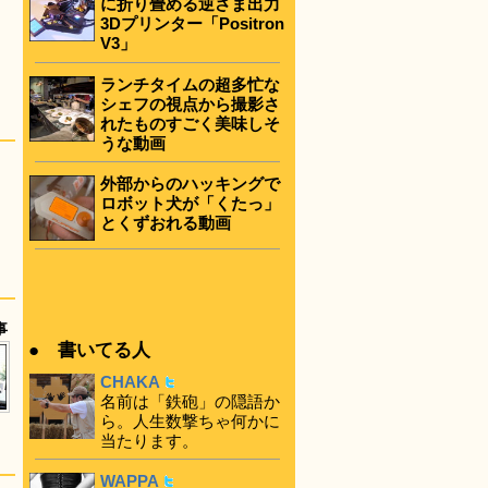
に折り畳める逆さま出力
3Dプリンター「Positron
V3」
ランチタイムの超多忙な
シェフの視点から撮影さ
れたものすごく美味しそ
うな動画
外部からのハッキングで
ロボット犬が「くたっ」
とくずおれる動画
事
● 書いてる人
CHAKA
名前は「鉄砲」の隠語か
ら。人生数撃ちゃ何かに
当たります。
WAPPA