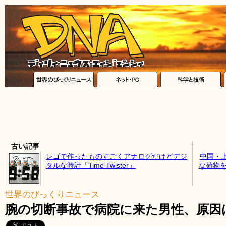
古い記事
レゴで作ったものすごくアナログだけどデジ
中国・
タルな時計「Time Twister」
な荷物を
世界のびっくりニュース
腕の切断事故で病院に来た男性、原因