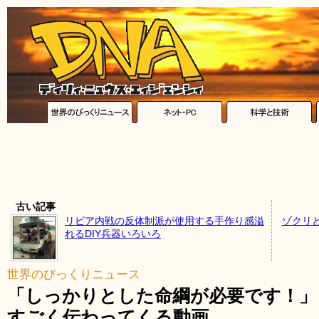
古い記事
リビア内戦の反体制派が使用する手作り感溢
ゾクリ
れるDIY兵器いろいろ
世界のびっくりニュース
「しっかりとした命綱が必要です！」
すごく伝わってくる動画