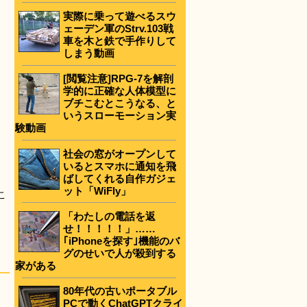
実際に乗って遊べるスウ
ェーデン軍のStrv.103戦
車を木と鉄で手作りして
しまう動画
[閲覧注意]RPG-7を解剖
学的に正確な人体模型に
ブチこむとこうなる、と
いうスローモーション実
験動画
社会の窓がオープンして
いるとスマホに通知を飛
ばしてくれる自作ガジェ
ット「WiFly」
こ
「わたしの電話を返
せ！！！！！」……
｢iPhoneを探す｣機能のバ
グのせいで人が殺到する
家がある
80年代の古いポータブル
PCで動くChatGPTクライ