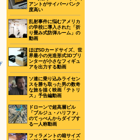
アントがサイバーパンク
度高い
乱射事件に悩むアメリカ
の学校に導入された「折
り畳み式防弾ルーム」の
動画
ほぼSDカードサイズ、世
界最小の光造形式3Dプリ
ンターが小さなフィギュ
ド
アを出力する動画
ソ連に乗り込みライセン
スを勝ち取った男の数奇
な旅を描く映画「テトリ
ス」予告編動画
ドローンで超高層ビル
「ブルジュ・ハリファ」
のてっぺんからダイブす
る一人称動画
フィラメントの箱サイズ