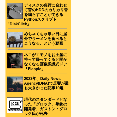
ディスクの負荷に合わせ
て昔のHDDのカリカリ音
を鳴らすことができる
Pythonスクリプト
「DiskClick」
めちゃくちゃ寒い日に屋
外でラーメンを食べると
こうなる、という動画
ネコがエモノをお土産に
持って帰ってくると開か
なくなる画像認識式ドア
「Flappie」
2023年、Daily News
Agency(DNA)で反響が最
も大きかった記事10選
現代のスタンダードとな
った「グロック」拳銃の
開発者、ガストン・グロ
ック氏が死去