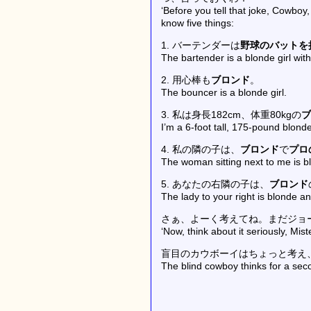
‘Before you tell that joke, Cowboy, I
know five things:
1. バーテンダーは
野球のバットを
The bartender is a blonde girl with
2. 用心棒も
ブロンド
。
The bouncer is a blonde girl.
3. 私は身長182cm、体重80kgの
ブ
I’m a 6-foot tall, 175-pound blond
4. 私の隣の子は、
ブロンド
で
プロ
The woman sitting next to me is bl
5. あなたの右隣の子は、
ブロンド
The lady to your right is blonde an
さぁ、よーく考えてね。まだジョ
‘Now, think about it seriously, Mist
盲目のカウボーイはちょっと考え
The blind cowboy thinks for a se