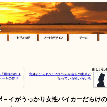
新しい記
の「爆弾の作り
意外と知られていない?人が名前の由来と
ケーキの作り
なっている物いろいろ
ボ－イがうっかり女性バイカーだらけ
……」