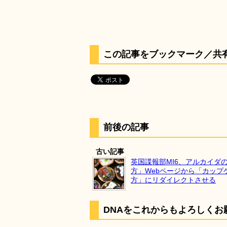
この記事をブックマーク／共
前後の記事
古い記事
英国諜報部MI6、アルカイダ
方」Webページから「カップ
方」にリダイレクトさせる
DNAをこれからもよろしくお