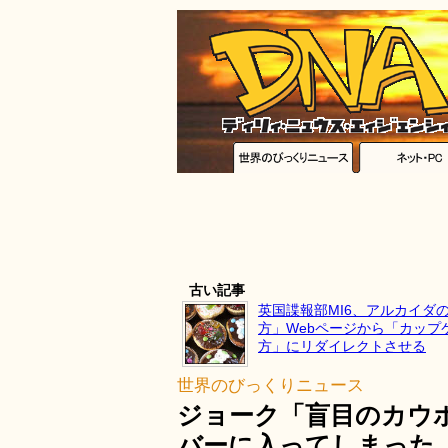
古い記事
英国諜報部MI6、アルカイダ
方」Webページから「カップ
方」にリダイレクトさせる
世界のびっくりニュース
ジョーク「盲目のカウ
バーに入ってしまった