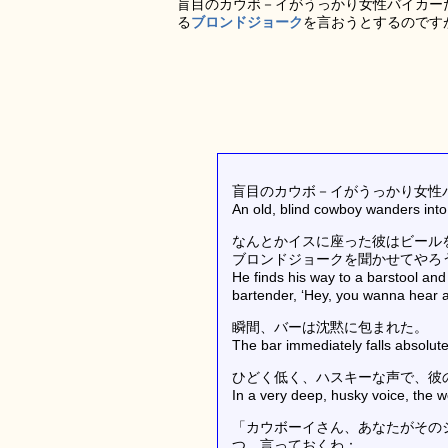
盲目のカウボ－イがうっかり女性バイカー
る
ブロンドジョーク
を言おうとするのです
盲目のカウボ－イがうっかり女性
An old, blind cowboy wanders into 
なんとかイスに座った彼はビール
ブロンドジョークを聞かせてやろ
He finds his way to a barstool and o
bartender, ‘Hey, you wanna hear a
瞬間、バーは沈黙に包まれた。
The bar immediately falls absolutel
ひどく低く、ハスキーな声で、彼
In a very deep, husky voice, the 
「カウボーイさん、あなたがその
つ、言っておくわ：