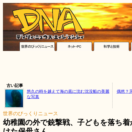
古い記事
悠久の時を越えて海の底に沈む沈没船の美麗
偶然？
な写真
世界のびっくりニュース
幼稚園の外で銃撃戦、子どもを落ち着
けた保母さん