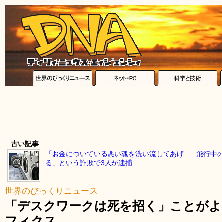
古い記事
「お金についている悪い魂を洗い流してあげ
飛行中
る」という詐欺で3人が逮捕
世界のびっくりニュース
「デスクワークは死を招く」ことが
フィクス