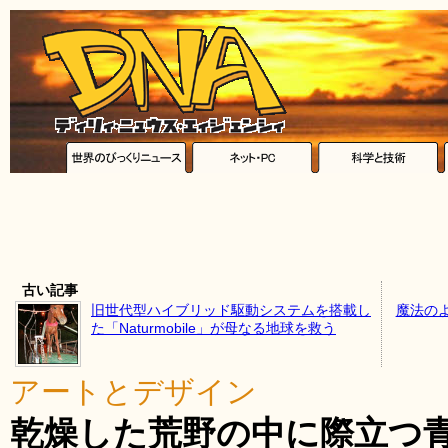
古い記事
旧世代型ハイブリッド駆動システムを搭載し
魔法の
た「Naturmobile」が母なる地球を救う
アートとデザイン
乾燥した荒野の中に際立つ