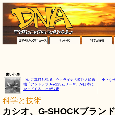
古い記事
ついに真打ち登場、ウクライナの超巨大輸送
小さな
機「アントノフ An-225ムリーヤ」が日本に
やってくることが決定
科学と技術
カシオ、G-SHOCKブランドで