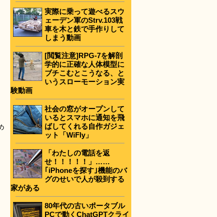
実際に乗って遊べるスウ
ェーデン軍のStrv.103戦
車を木と鉄で手作りして
しまう動画
[閲覧注意]RPG-7を解剖
学的に正確な人体模型に
ブチこむとこうなる、と
いうスローモーション実
験動画
社会の窓がオープンして
いるとスマホに通知を飛
ばしてくれる自作ガジェ
め
ット「WiFly」
「わたしの電話を返
せ！！！！！」……
｢iPhoneを探す｣機能のバ
グのせいで人が殺到する
家がある
80年代の古いポータブル
PCで動くChatGPTクライ