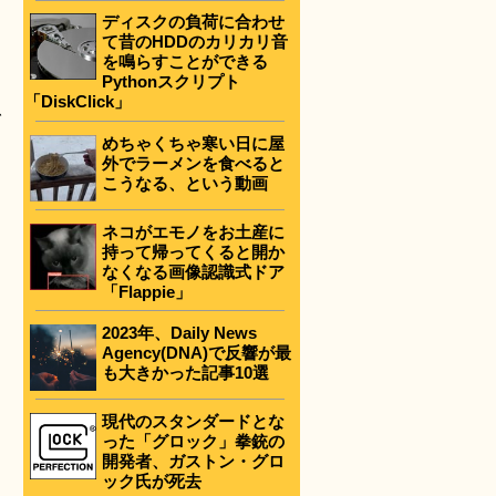
ディスクの負荷に合わせ
て昔のHDDのカリカリ音
を鳴らすことができる
Pythonスクリプト
「DiskClick」
、
めちゃくちゃ寒い日に屋
外でラーメンを食べると
こうなる、という動画
ネコがエモノをお土産に
持って帰ってくると開か
なくなる画像認識式ドア
「Flappie」
2023年、Daily News
Agency(DNA)で反響が最
も大きかった記事10選
現代のスタンダードとな
った「グロック」拳銃の
開発者、ガストン・グロ
ック氏が死去