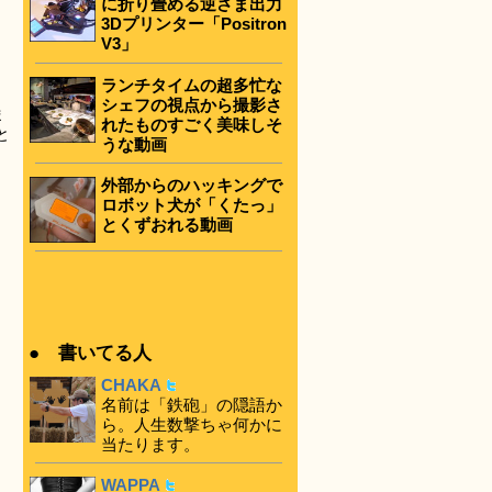
に折り畳める逆さま出力
3Dプリンター「Positron
V3」
ランチタイムの超多忙な
シェフの視点から撮影さ
ま
れたものすごく美味しそ
と
うな動画
外部からのハッキングで
ロボット犬が「くたっ」
とくずおれる動画
● 書いてる人
CHAKA
名前は「鉄砲」の隠語か
ら。人生数撃ちゃ何かに
当たります。
WAPPA