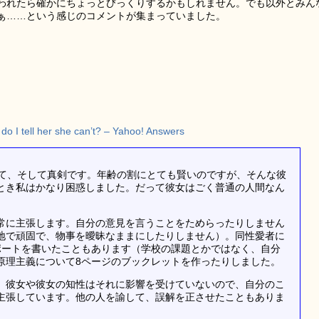
われたら確かにちょっとびっくりするかもしれません。でも以外とみん
ぁ……という感じのコメントが集まっていました。
do I tell her she can’t? – Yahoo! Answers
いて、そして真剣です。年齢の割にとても賢いのですが、そんな彼
とき私はかなり困惑しました。だって彼女はごく普通の人間なん
常に主張します。自分の意見を言うことをためらったりしません
地で頑固で、物事を曖昧なままにしたりしません）。同性愛者に
ポートを書いたこともあります（学校の課題とかではなく、自分
原理主義について8ページのブックレットを作ったりしました。
、彼女や彼女の知性はそれに影響を受けていないので、自分のこ
主張しています。他の人を諭して、誤解を正させたこともありま