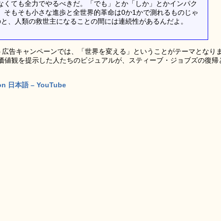
なくても全力でやるべきだ。「でも」とか「しか」とかインパク
、そもそも小さな進歩と全世界的革命は0か1かで測れるものじゃ
のと、人類の救世主になることの間には連続性があるんだよ。
nt」という広告キャンペーンでは、「世界を変える」ということがテーマとなり
価値観を提示した人たちのビジュアルが、スティーブ・ジョブズの復帰
sion 日本語 – YouTube