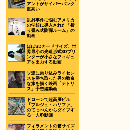
アントがサイバーパンク
度高い
乱射事件に悩むアメリカ
の学校に導入された「折
り畳み式防弾ルーム」の
動画
ほぼSDカードサイズ、世
界最小の光造形式3Dプリ
ンターが小さなフィギュ
アを出力する動画
ソ連に乗り込みライセン
スを勝ち取った男の数奇
な旅を描く映画「テトリ
ス」予告編動画
ドローンで超高層ビル
「ブルジュ・ハリファ」
のてっぺんからダイブす
る一人称動画
フィラメントの箱サイズ