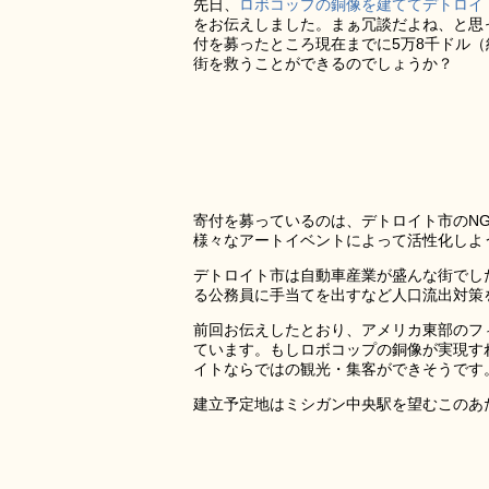
先日、
ロボコップの銅像を建ててデトロイ
をお伝えしました。まぁ冗談だよね、と思
付を募ったところ現在までに5万8千ドル（
街を救うことができるのでしょうか？
寄付を募っているのは、デトロイト市のNG
様々なアートイベントによって活性化しよ
デトロイト市は自動車産業が盛んな街でし
る公務員に手当てを出すなど人口流出対策
前回お伝えしたとおり、アメリカ東部のフ
ています。もしロボコップの銅像が実現す
イトならではの観光・集客ができそうです
建立予定地はミシガン中央駅を望むこのあ