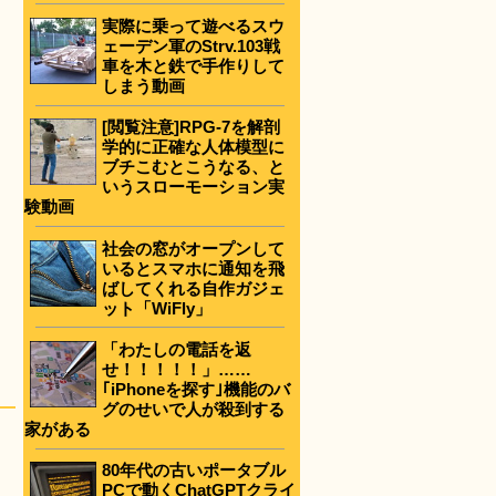
実際に乗って遊べるスウ
ェーデン軍のStrv.103戦
車を木と鉄で手作りして
しまう動画
[閲覧注意]RPG-7を解剖
学的に正確な人体模型に
ブチこむとこうなる、と
いうスローモーション実
験動画
社会の窓がオープンして
いるとスマホに通知を飛
ばしてくれる自作ガジェ
ット「WiFly」
「わたしの電話を返
せ！！！！！」……
｢iPhoneを探す｣機能のバ
グのせいで人が殺到する
家がある
80年代の古いポータブル
PCで動くChatGPTクライ