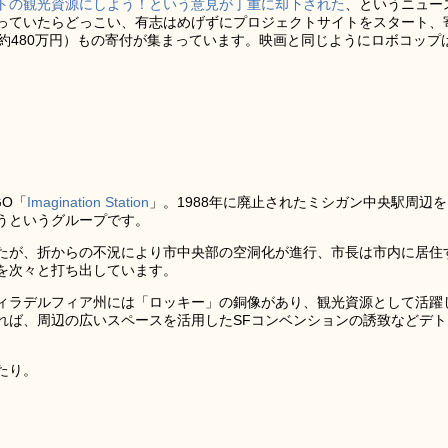
トの観光資源にしよう！という意見が丁重に却下された
、というニュー
っていたらどっこい、有志はめげずにプロジェクトサイトをスタート、
約480万円）もの寄付が集まっています。映画と同じようにロボコップ
O「
Imagination Station
」。1988年に廃止されたミシガン中央駅周辺を
うというグループです。
たが、折からの不況により市中央部の空洞化が進行、市長は市内に居住
を次々と打ち出しています。
ィラデルフィア州には「ロッキー」の銅像があり、観光資源として活躍
れば、周辺の広いスペースを活用したSFコンベンションの誘致などデト
。
たり。