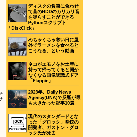
ディスクの負荷に合わせ
て昔のHDDのカリカリ音
を鳴らすことができる
Pythonスクリプト
「DiskClick」
めちゃくちゃ寒い日に屋
外でラーメンを食べると
こうなる、という動画
ネコがエモノをお土産に
持って帰ってくると開か
なくなる画像認識式ドア
「Flappie」
2023年、Daily News
チ
Agency(DNA)で反響が最
サ
も大きかった記事10選
現代のスタンダードとな
った「グロック」拳銃の
開発者、ガストン・グロ
ック氏が死去