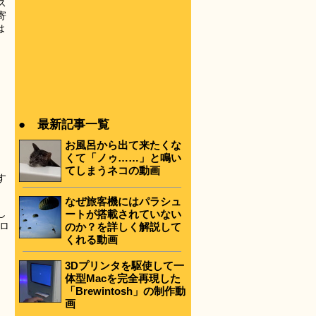
ス
寄
は
● 最新記事一覧
お風呂から出て来たくな
くて「ノゥ……」と鳴い
てしまうネコの動画
す
なぜ旅客機にはパラシュ
し
ートが搭載されていない
ロ
のか？を詳しく解説して
くれる動画
3Dプリンタを駆使して一
体型Macを完全再現した
「Brewintosh」の制作動
画