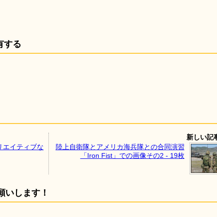
有する
新しい記
リエイティブな
陸上自衛隊とアメリカ海兵隊との合同演習
「Iron Fist」での画像その2 - 19枚
願いします！