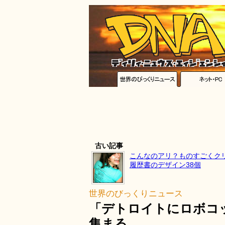
古い記事
こんなのアリ？ものすごくク
履歴書のデザイン38個
世界のびっくりニュース
「デトロイトにロボコッ
集まる