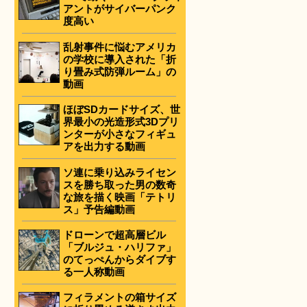
アントがサイバーパンク
度高い
乱射事件に悩むアメリカ
の学校に導入された「折
り畳み式防弾ルーム」の
動画
ほぼSDカードサイズ、世
界最小の光造形式3Dプリ
ンターが小さなフィギュ
アを出力する動画
ソ連に乗り込みライセン
スを勝ち取った男の数奇
な旅を描く映画「テトリ
ス」予告編動画
ドローンで超高層ビル
「ブルジュ・ハリファ」
のてっぺんからダイブす
る一人称動画
フィラメントの箱サイズ