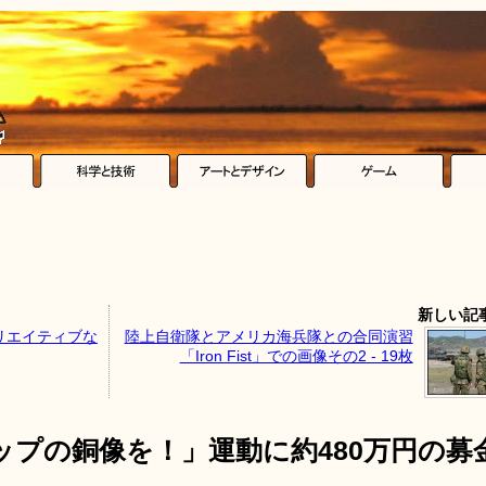
新しい記
リエイティブな
陸上自衛隊とアメリカ海兵隊との合同演習
「Iron Fist」での画像その2 - 19枚
プの銅像を！」運動に約480万円の募